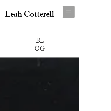
Leah Cotterell
BL
OG